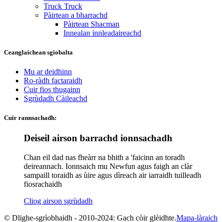
Truck Truck
Pàirtean a bharrachd
Pàirtean Shacman
Innealan innleadaireachd
Ceanglaichean sgiobalta
Mu ar deidhinn
Ro-ràdh factaraidh
Cuir fios thugainn
Sgrùdadh Càileachd
Cuir rannsachadh:
Deiseil airson barrachd ionnsachadh
Chan eil dad nas fheàrr na bhith a 'faicinn an toradh
deireannach. Ionnsaich mu Newfun agus faigh an clàr
sampaill toraidh as ùire agus dìreach air iarraidh tuilleadh
fiosrachaidh
Cliog airson sgrùdadh
© Dlighe-sgrìobhaidh - 2010-2024: Gach còir glèidhte.
Mapa-làraich