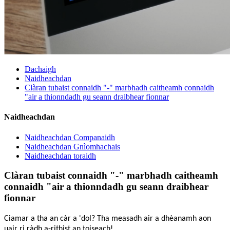
Dachaigh
Naidheachdan
Clàran tubaist connaidh "-" marbhadh caitheamh connaidh
"air a thionndadh gu seann draibhear fionnar
Naidheachdan
Naidheachdan Companaidh
Naidheachdan Gnìomhachais
Naidheachdan toraidh
Clàran tubaist connaidh "-" marbhadh caitheamh
connaidh "air a thionndadh gu seann draibhear
fionnar
Ciamar a tha an càr a 'dol? Tha measadh air a dhèanamh aon
uair ri ràdh a-rithist an toiseach!