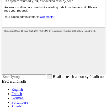
Buail a-steach airson sgrùdadh no
ESC a dhùnadh
English
French
German
Portuguese
Spanish