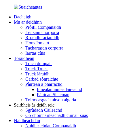
Dachaigh
Mu ar deidhinn
Pròifil Companaidh
Lèirsinn chorporra
Ro-ràdh factaraidh
Hons Iomairt
Tachartasan corporra
Iarrtas cùis
Toraidhean
Truca dumpair
Truck Truck
Truck làraidh
Carbad sònraichte
Pàirtean a bharrachd
Innealan innleadaireachd
Pàirtean Shacman
Toirmeasgach airson algeria
Seirbheis às deidh reic
Sgrùdadh Càileachd
Co-chomhairleachadh cumail-suas
Naidheachdan
Naidheachdan Companaidh