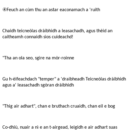
④
Feuch an cùm thu an astar eaconamach a 'ruith
Chaidh teicneòlas dràibhidh a leasachadh, agus thèid an
caitheamh connaidh sìos cuideachd!
"Tha an ola seo, sgìre na mòr-roinne
Gu h-èifeachdach "temper" a 'draibheadh ​​Teicneòlas dràibhidh
agus a' leasachadh sgòran dràibhidh
"Thig air adhart", chan e bruthach cruaidh, chan eil e bog
Co-dhiù, nuair a nì e an t-airgead, leigidh e air adhart suas