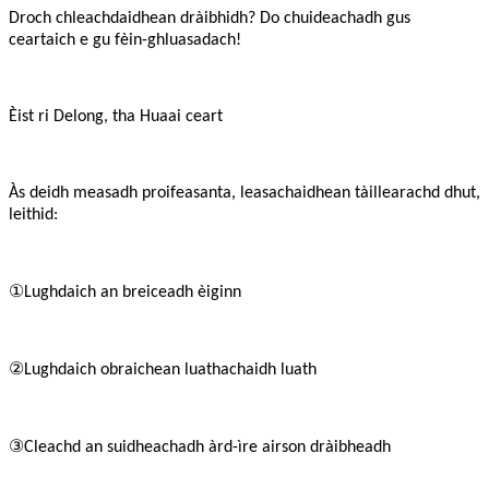
Droch chleachdaidhean dràibhidh? Do chuideachadh gus
ceartaich e gu fèin-ghluasadach!
Èist ri Delong, tha Huaai ceart
Às deidh measadh proifeasanta, leasachaidhean tàillearachd dhut,
leithid:
①
Lughdaich an breiceadh èiginn
②
Lughdaich obraichean luathachaidh luath
③
Cleachd an suidheachadh àrd-ìre airson dràibheadh