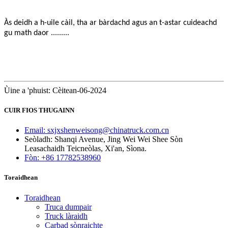
Às deidh a h-uile càil, tha ar bàrdachd agus an t-astar cuideachd
gu math daor .........
Ùine a 'phuist: Cèitean-06-2024
CUIR FIOS THUGAINN
Email: sxjxshenweisong@chinatruck.com.cn
Seòladh: Shanqi Avenue, Jing Wei Wei Shee Sòn
Leasachaidh Teicneòlas, Xi'an, Sìona.
Fòn: +86 17782538960
Toraidhean
Toraidhean
Truca dumpair
Truck làraidh
Carbad sònraichte