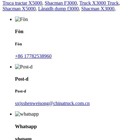
Truca tractar X5000
,
Shacman F3000
,
Truck X3000 Truck
,
Shacman X5000
,
Làraidh dump f3000
,
Shacman X3000
,
Fòn
Fòn
+86 17782538960
Post-d
Post-d
sxjxshenweisong@chinatruck.com.cn
Whatsapp
whatsapp