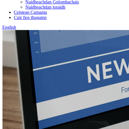
Naidheachdan Gnìomhachais
Naidheachdan toraidh
Ceistean Cumanta
Cuir fios thugainn
English