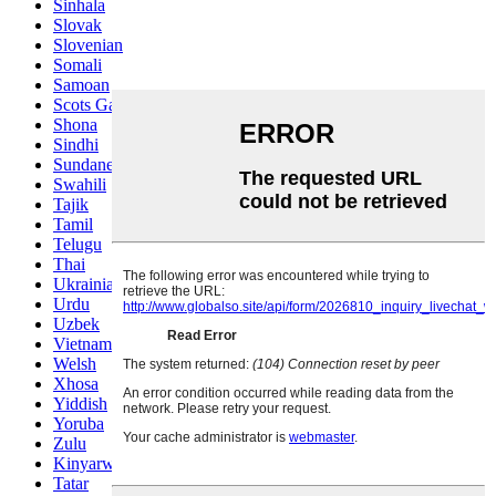
Sinhala
Slovak
Slovenian
Somali
Samoan
Scots Gaelic
Shona
Sindhi
Sundanese
Swahili
Tajik
Tamil
Telugu
Thai
Ukrainian
Urdu
Uzbek
Vietnamese
Welsh
Xhosa
Yiddish
Yoruba
Zulu
Kinyarwanda
Tatar