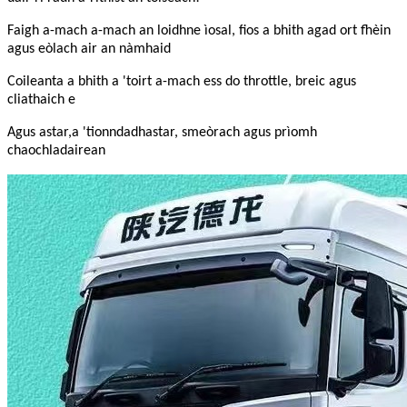
Faigh a-mach a-mach an loidhne ìosal, fios a bhith agad ort fhèin
agus eòlach air an nàmhaid
Coileanta a bhith a 'toirt a-mach ess do throttle, breic agus
cliathaich e
Agus astar,
a 'tionndadh
astar, smeòrach agus prìomh
chaochladairean