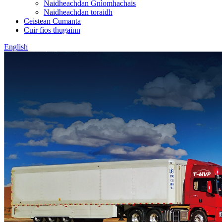
Naidheachdan Gnìomhachais
Naidheachdan toraidh
Ceistean Cumanta
Cuir fios thugainn
English