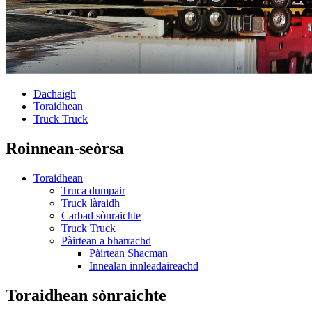
Dachaigh
Toraidhean
Truck Truck
Roinnean-seòrsa
Toraidhean
Truca dumpair
Truck làraidh
Carbad sònraichte
Truck Truck
Pàirtean a bharrachd
Pàirtean Shacman
Innealan innleadaireachd
Toraidhean sònraichte