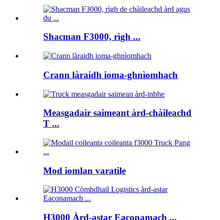
Shacman F3000, rìgh ...
Crann làraidh ioma-ghnìomhach
Measgadair saimeant àrd-chàileachd
T ...
Mod iomlan varatile
H3000 Àrd-astar Eaconamach ...