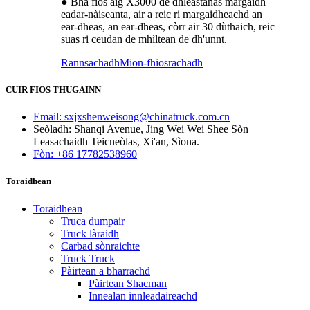
● Bha fios aig X3000 de dhleastanas margaidh
eadar-nàiseanta, air a reic ri margaidheachd an
ear-dheas, an ear-dheas, còrr air 30 dùthaich, reic
suas ri ceudan de mhìltean de dh'unnt.
Rannsachadh
Mion-fhiosrachadh
CUIR FIOS THUGAINN
Email: sxjxshenweisong@chinatruck.com.cn
Seòladh: Shanqi Avenue, Jing Wei Wei Shee Sòn
Leasachaidh Teicneòlas, Xi'an, Sìona.
Fòn: +86 17782538960
Toraidhean
Toraidhean
Truca dumpair
Truck làraidh
Carbad sònraichte
Truck Truck
Pàirtean a bharrachd
Pàirtean Shacman
Innealan innleadaireachd