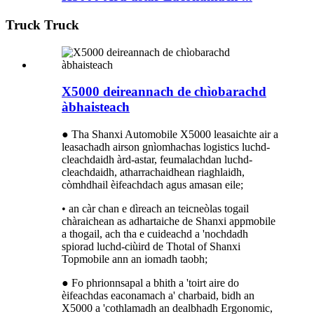
Truck Truck
X5000 deireannach de chìobarachd
àbhaisteach
● Tha Shanxi Automobile X5000 leasaichte air a
leasachadh airson gnìomhachas logistics luchd-
cleachdaidh àrd-astar, feumalachdan luchd-
cleachdaidh, atharrachaidhean riaghlaidh,
còmhdhail èifeachdach agus amasan eile;
• an càr chan e dìreach an teicneòlas togail
chàraichean as adhartaiche de Shanxi appmobile
a thogail, ach tha e cuideachd a 'nochdadh
spiorad luchd-ciùird de Thotal of Shanxi
Topmobile ann an iomadh taobh;
● Fo phrionnsapal a bhith a 'toirt aire do
èifeachdas eaconamach a' charbaid, bidh an
X5000 a 'cothlamadh an dealbhadh Ergonomic,