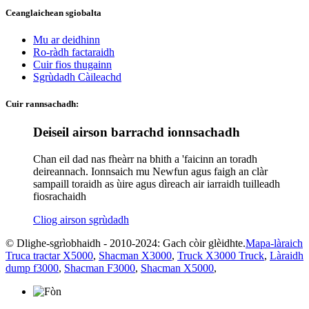
Ceanglaichean sgiobalta
Mu ar deidhinn
Ro-ràdh factaraidh
Cuir fios thugainn
Sgrùdadh Càileachd
Cuir rannsachadh:
Deiseil airson barrachd ionnsachadh
Chan eil dad nas fheàrr na bhith a 'faicinn an toradh
deireannach. Ionnsaich mu Newfun agus faigh an clàr
sampaill toraidh as ùire agus dìreach air iarraidh tuilleadh
fiosrachaidh
Cliog airson sgrùdadh
© Dlighe-sgrìobhaidh - 2010-2024: Gach còir glèidhte.
Mapa-làraich
Truca tractar X5000
,
Shacman X3000
,
Truck X3000 Truck
,
Làraidh
dump f3000
,
Shacman F3000
,
Shacman X5000
,