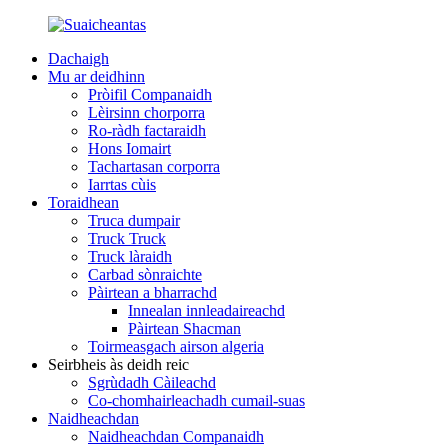
Dachaigh
Mu ar deidhinn
Pròifil Companaidh
Lèirsinn chorporra
Ro-ràdh factaraidh
Hons Iomairt
Tachartasan corporra
Iarrtas cùis
Toraidhean
Truca dumpair
Truck Truck
Truck làraidh
Carbad sònraichte
Pàirtean a bharrachd
Innealan innleadaireachd
Pàirtean Shacman
Toirmeasgach airson algeria
Seirbheis às deidh reic
Sgrùdadh Càileachd
Co-chomhairleachadh cumail-suas
Naidheachdan
Naidheachdan Companaidh