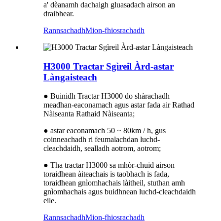
a' dèanamh dachaigh gluasadach airson an
draibhear.
Rannsachadh
Mion-fhiosrachadh
H3000 Tractar Sgìreil Àrd-astar
Làngaisteach
● Buinidh Tractar H3000 do shàrachadh
meadhan-eaconamach agus astar fada air Rathad
Nàiseanta Rathaid Nàiseanta;
● astar eaconamach 50 ~ 80km / h, gus
coinneachadh ri feumalachdan luchd-
cleachdaidh, sealladh aotrom, aotrom;
● Tha tractar H3000 sa mhòr-chuid airson
toraidhean àiteachais is taobhach is fada,
toraidhean gnìomhachais làitheil, stuthan amh
gnìomhachais agus buidhnean luchd-cleachdaidh
eile.
Rannsachadh
Mion-fhiosrachadh