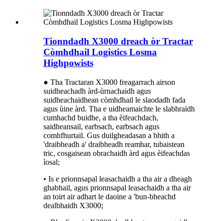
Tionndadh X3000 dreach òr Tractar
Còmhdhail Logistics Losma
Highpowists
● Tha Tractaran X3000 freagarrach airson
suidheachadh àrd-ùrnachaidh agus
suidheachaidhean còmhdhail le slaodadh fada
agus ùine àrd. Tha e uidheamaichte le slabhraidh
cumhachd buidhe, a tha èifeachdach,
saidheansail, earbsach, earbsach agus
comhfhurtail. Gus duilgheadasan a bhith a
'draibheadh ​​a' draibheadh ​​reamhar, tubaistean
tric, cosgaisean obrachaidh àrd agus èifeachdas
ìosal;
• Is e prionnsapal leasachaidh a tha air a dheagh
ghabhail, agus prionnsapal leasachaidh a tha air
an toirt air adhart le daoine a 'bun-bheachd
dealbhaidh X3000;