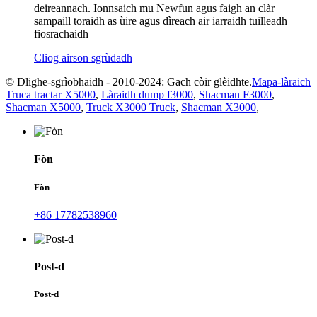
deireannach. Ionnsaich mu Newfun agus faigh an clàr
sampaill toraidh as ùire agus dìreach air iarraidh tuilleadh
fiosrachaidh
Cliog airson sgrùdadh
© Dlighe-sgrìobhaidh - 2010-2024: Gach còir glèidhte.
Mapa-làraich
Truca tractar X5000
,
Làraidh dump f3000
,
Shacman F3000
,
Shacman X5000
,
Truck X3000 Truck
,
Shacman X3000
,
Fòn
Fòn
+86 17782538960
Post-d
Post-d