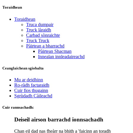
Toraidhean
Toraidhean
Truca dumpair
Truck làraidh
Carbad sònraichte
Truck Truck
Pàirtean a bharrachd
Pàirtean Shacman
Innealan innleadaireachd
Ceanglaichean sgiobalta
Mu ar deidhinn
Ro-ràdh factaraidh
Cuir fios thugainn
Sgrùdadh Càileachd
Cuir rannsachadh:
Deiseil airson barrachd ionnsachadh
Chan eil dad nas fheàrr na bhith a 'faicinn an toradh