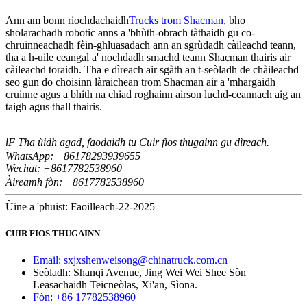
Ann am bonn riochdachaidh
Trucks trom Shacman
, bho
sholarachadh robotic anns a 'bhùth-obrach tàthaidh gu co-
chruinneachadh fèin-ghluasadach ann an sgrùdadh càileachd teann,
tha a h-uile ceangal a' nochdadh smachd teann Shacman thairis air
càileachd toraidh. Tha e dìreach air sgàth an t-seòladh de chàileachd
seo gun do choisinn làraichean trom Shacman air a 'mhargaidh
cruinne agus a bhith na chiad roghainn airson luchd-ceannach aig an
taigh agus thall thairis.
F Tha ùidh agad, faodaidh tu Cuir fios thugainn gu dìreach.
I
WhatsApp: +86178293939655
Wechat: +8617
82538960
7
Àireamh fòn: +8617782538960
Ùine a 'phuist: Faoilleach-22-2025
CUIR FIOS THUGAINN
Email: sxjxshenweisong@chinatruck.com.cn
Seòladh: Shanqi Avenue, Jing Wei Wei Shee Sòn
Leasachaidh Teicneòlas, Xi'an, Sìona.
Fòn: +86 17782538960