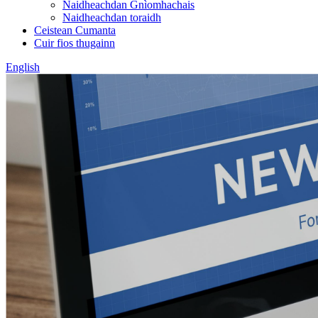
Naidheachdan Gnìomhachais
Naidheachdan toraidh
Ceistean Cumanta
Cuir fios thugainn
English