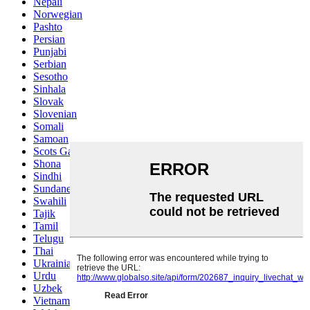
Nepali
Norwegian
Pashto
Persian
Punjabi
Serbian
Sesotho
Sinhala
Slovak
Slovenian
Somali
Samoan
Scots Gaelic
Shona
Sindhi
Sundanese
Swahili
Tajik
Tamil
Telugu
Thai
Ukrainian
Urdu
Uzbek
Vietnamese