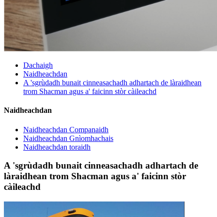
Dachaigh
Naidheachdan
A 'sgrùdadh bunait cinneasachadh adhartach de làraidhean
trom Shacman agus a' faicinn stòr càileachd
Naidheachdan
Naidheachdan Companaidh
Naidheachdan Gnìomhachais
Naidheachdan toraidh
A 'sgrùdadh bunait cinneasachadh adhartach de
làraidhean trom Shacman agus a' faicinn stòr
càileachd