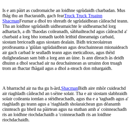
Is e am pàirt as cudromaiche an loidhne sgrùdaidh charbadan. Mus
fhàg thu an fhactaraidh, gach fear
Truck Truck Truainn
Shacman
Feumar a dhol tro shreath de sgrùdaidhean càileachd teann.
Tha an loidhne sgrùdaidh uidheamaichte le uidheamachd lorg
adhartach, a dh 'fhaodas coileanadh, sàbhailteachd agus càileachd a'
charbaid a lorg bho iomadh taobh leithid dineamaigs carbaid,
siostam breiceadh agus siostam dealain. Bidh teicneolairean
proifeasanta a 'giùlan sgrùdaidhean agus deuchainnean mionaideach
air gach carbad le sealladh teann agus meticallous, agus thèid
duilgheadasan sam bith a lorg ann an ùine. Is ann dìreach às deidh
dhuinn a dhol seachad air na deuchainnean as urrainn don truagh
trom an fhactar fhàgail agus a dhol a-steach don mhargaidh.
A bharrachd air na tha gu h-àrd,
Shacman
Bidh aire mhòr cuideachd
air riaghladh càileachd an t-sèine solair. Tha e air siostam slabhraidh
solair coileanta iomlan a stèidheachadh, agus tha e a 'taghadh agus a'
riaghladh gu teann agus a 'riaghladh sholaraichean gus dèanamh
cinnteach gu bheil na pàirtean agus na stuthan amh a' coinneachadh
ris an loidhne riochdachaidh a 'coinneachadh ris an loidhne
riochdachaidh.