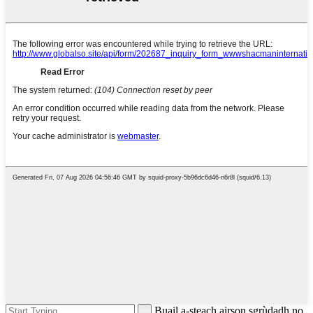
Buail a-steach airson sgrùdadh no