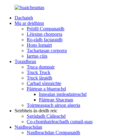
Dachaigh
Mu ar deidhinn
Pròifil Companaidh
Lèirsinn chorporra
Ro-ràdh factaraidh
Hons Iomairt
Tachartasan corporra
Iarrtas cùis
Toraidhean
Truca dumpair
Truck Truck
Truck làraidh
Carbad sònraichte
Pàirtean a bharrachd
Innealan innleadaireachd
Pàirtean Shacman
Toirmeasgach airson algeria
Seirbheis às deidh reic
Sgrùdadh Càileachd
Co-chomhairleachadh cumail-suas
Naidheachdan
Naidheachdan Companaidh