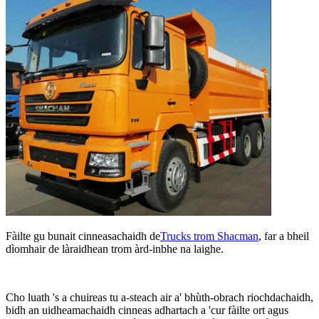
Fàilte gu bunait cinneasachaidh de
Trucks trom Shacman
, far a bheil
dìomhair de làraidhean trom àrd-inbhe na laighe.
Cho luath 's a chuireas tu a-steach air a' bhùth-obrach riochdachaidh,
bidh an uidheamachaidh cinneas adhartach a 'cur fàilte ort agus