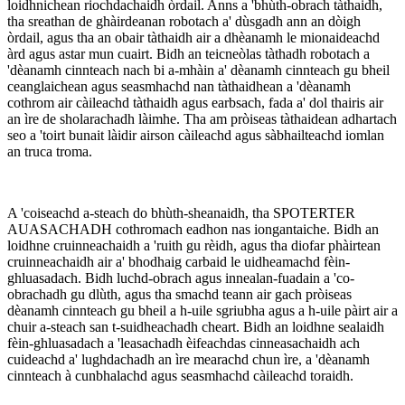
loidhnichean riochdachaidh òrdail. Anns a 'bhùth-obrach tàthaidh,
tha sreathan de ghàirdeanan robotach a' dùsgadh ann an dòigh
òrdail, agus tha an obair tàthaidh air a dhèanamh le mionaideachd
àrd agus astar mun cuairt. Bidh an teicneòlas tàthadh robotach a
'dèanamh cinnteach nach bi a-mhàin a' dèanamh cinnteach gu bheil
ceanglaichean agus seasmhachd nan tàthaidhean a 'dèanamh
cothrom air càileachd tàthaidh agus earbsach, fada a' dol thairis air
an ìre de sholarachadh làimhe. Tha am pròiseas tàthaidean adhartach
seo a 'toirt bunait làidir airson càileachd agus sàbhailteachd iomlan
an truca troma.
A 'coiseachd a-steach do bhùth-sheanaidh, tha SPOTERTER
AUASACHADH cothromach eadhon nas iongantaiche. Bidh an
loidhne cruinneachaidh a 'ruith gu rèidh, agus tha diofar phàirtean
cruinneachaidh air a' bhodhaig carbaid le uidheamachd fèin-
ghluasadach. Bidh luchd-obrach agus innealan-fuadain a 'co-
obrachadh gu dlùth, agus tha smachd teann air gach pròiseas
dèanamh cinnteach gu bheil a h-uile sgriubha agus a h-uile pàirt air a
chuir a-steach san t-suidheachadh cheart. Bidh an loidhne sealaidh
fèin-ghluasadach a 'leasachadh èifeachdas cinneasachaidh ach
cuideachd a' lughdachadh an ìre mearachd chun ìre, a 'dèanamh
cinnteach à cunbhalachd agus seasmhachd càileachd toraidh.